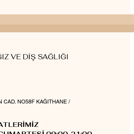
IZ VE DİŞ SAĞLIĞI
N CAD. NO58F KAĞITHANE /
ATLERİMİZ
CUMARTESİ 09:00-21:00