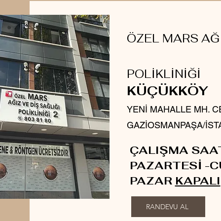
ÖZEL MARS AĞI
POLİKLİNİĞİ
KÜÇÜKKÖY
YENİ MAHALLE MH. CE
GAZİOSMANPAŞA/İST
ÇALIŞMA SAA
PAZARTESİ -C
PAZAR
KAPALI
RANDEVU AL