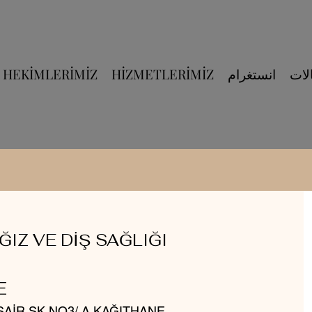
لات
انستغرام
HİZMETLERİMİZ
HEKİMLERİMİZ
IZ VE DİŞ SAĞLIĞI
E
ŞAİR SK NO3/ A KAĞITHANE